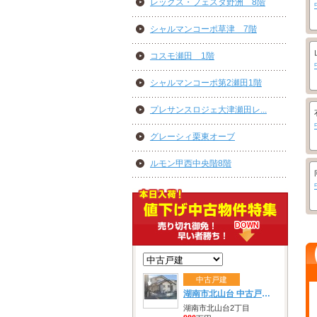
レックス・フェスタ野洲 8階
シャルマンコーポ草津 7階
コスモ瀬田 1階
シャルマンコーポ第2瀬田1階
プレサンスロジェ大津瀬田レ...
グレーシィ栗東オーブ
ルモン甲西中央階8階
中古戸建
湖南市北山台 中古戸建 980万円
湖南市北山台2丁目