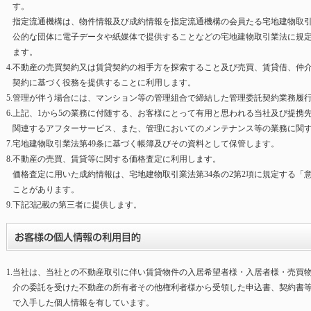
す。
指定流通機構は、物件情報及び成約情報を指定流通機構の会員たる宅地建物取
公的な団体に電子データや紙媒体で提供することなどの宅地建物取引業法に規
ます。
4.
不動産の売買契約又は賃貸契約の相手方を探索すること及び売買、賃貸借、仲
契約に基づく役務を提供することに利用します。
5.
管理が伴う場合には、マンション等の管理組合で締結した管理委託契約業務履
6.
上記、
1
から
5
の業務に付随する、お客様にとって有用と思われる当社及び提携
関連するアフターサービス、また、管理においてのメンテナンス等の業務に関
7.
宅地建物取引業法第
49
条に基づく帳簿及びその資料として保管します。
8.
不動産の売買、賃貸等に関する価格査定に利用します。
価格査定に用いた成約情報は、宅地建物取引業法第
34
条の
2
第
2
項に規定する「
ことがあります。
9.
下記
3
記載の第三者に提供します。
1.
当社は、当社との不動産取引に伴い賃貸物件の入居希望者様・入居者様・売買
介の委託を受けた不動産の所有者その他権利者様から受領した申込書、契約書
で入手した個人情報を有しています。