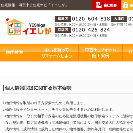
古住宅情報：滋賀中古住宅ナビ「イエしが」
受付時間 / 9:00～18:00 定休日 / 水曜日
受付時間 / 9:00
受付時間 / 9:00～19:00 定休日 / 水曜日
1.
物件情報を取引の相手方探索のために利用します。
2.
物件情報をインターネット、チラシ等広告をするために利用します。
3.
物件情報を、取引の相手方探索のため指定流通機構の物件検索システムに登録
なお契約後、指定流通機構（宅地建物取引業法により、国土交通大臣の指定を
成約情報（成約情報は成約した物件の、物件概要、契約年月日、成約価格など