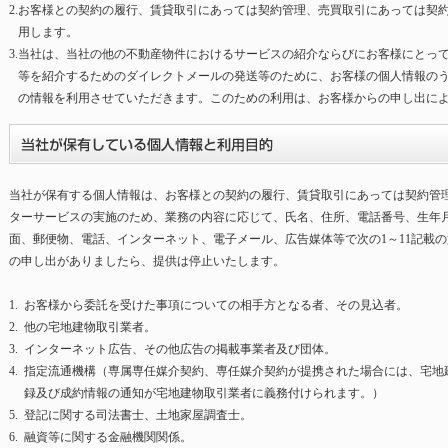
2.
お客様との契約の履行、賃貸取引にあっては契約管理、売買取引にあっては契
用します。
3.
当社は、当社の他の不動産物件におけるサービスの紹介ならびにお客様にとっ
等を紹介するためのダイレクトメールの発送等のために、お客様の個人情報の
の情報を利用させていただきます。このための利用は、お客様からの申し出に
当社が保有する個人情報は、お客様との契約の履行、賃貸取引にあっては契約管
ターサービスの実施のため、業務の内容に応じて、氏名、住所、電話番号、生年
面、郵便物、電話、インターネット、電子メール、広告媒体等で次の
1～11
記載の
の申し出がありましたら、提供は停止いたします。
1.
お客様から委託を受けた事項についての相手方となる者、その見込者。
2.
他の宅地建物取引業者。
3.
インターネット広告、その他広告の掲載事業者及び団体。
4.
指定流通機構（専属専任媒介契約、専任媒介契約が提携された場合には、宅地
録及び成約情報の通知が宅地建物取引業者に義務付けられます。）
5.
登記に関する司法書士、土地家屋調査士。
6.
融資等に関する金融機関関係。