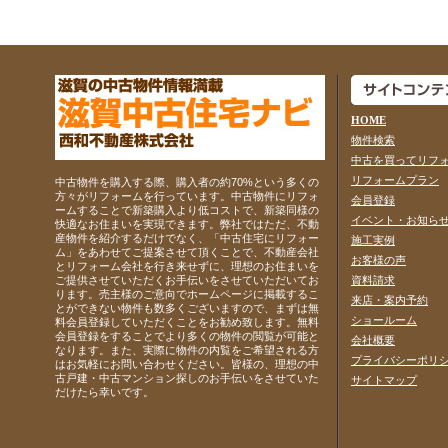
HOME
物件検索
中古を買ってリフ
リフォームプラン
中古物件を購入する際、購入者の約70%という多くの
方々がリフォームを行っています。中古物件にリフォ
会員登録
ームすることで新築購入より低コストで、新築同様の
イベント・お知ら
快適なお住まいを実現できます。弊社ではただ、不動
産物件を紹介するだけでなく、「中古住宅にリフォー
施工実例
ム」をあわせてご提案させて頂くことで、不動産会社
お客様の声
とリフォーム会社を行き来せずに、理想のお住まいを
ご提供させていただくお手伝いをさせていただいてお
資料請求
ります。売主様のご意向でホームページに掲載するこ
来店・案内予約
とができない物件も数多くございますので、まずは無
ショールーム
料会員登録していただくことをお勧め致します。無料
会員登録をすることでより多くの物件の閲覧が可能と
会社概要
なります。また、実際に物件の内覧をご希望される方
プライバシーポリ
はお気軽にお問い合わせください。皆様の、理想の中
古戸建・中古マンション探しのお手伝いをさせていた
サイトマップ
だけたら幸いです。