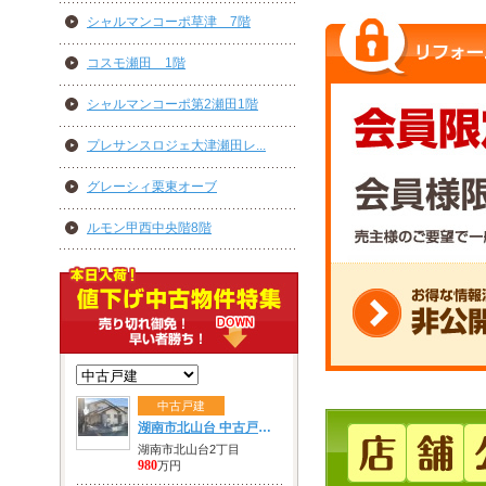
シャルマンコーポ草津 7階
コスモ瀬田 1階
シャルマンコーポ第2瀬田1階
プレサンスロジェ大津瀬田レ...
グレーシィ栗東オーブ
ルモン甲西中央階8階
中古戸建
湖南市北山台 中古戸建 980万円
湖南市北山台2丁目
980
万円